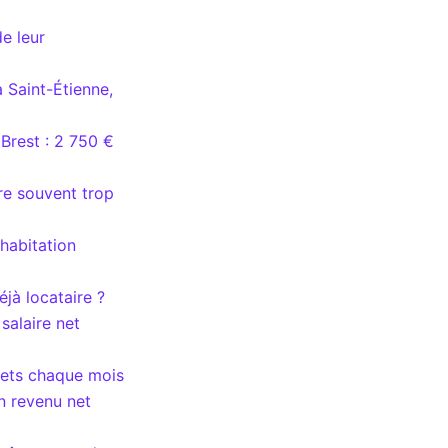
de leur
à Saint-Étienne,
Brest : 2 750 €
vre souvent trop
 habitation
éjà locataire ?
salaire net
 nets chaque mois
un revenu net