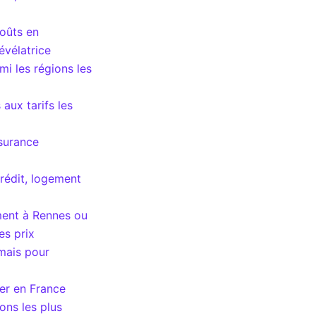
oûts en
évélatrice
mi les régions les
aux tarifs les
ssurance
rédit, logement
ment à Rennes ou
es prix
 mais pour
her en France
ons les plus