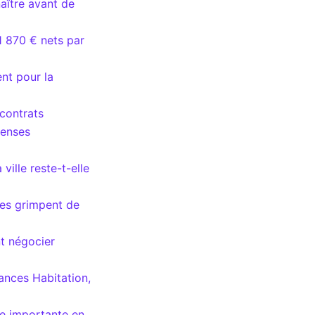
naître avant de
1 870 € nets par
nt pour la
 contrats
penses
ville reste-t-elle
les grimpent de
nt négocier
ances Habitation,
se importante en