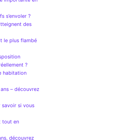
fs s’envoler ?
atteignent des
nt le plus flambé
sposition
réellement ?
e habitation
4 ans – découvrez
 savoir si vous
 tout en
ans, découvrez