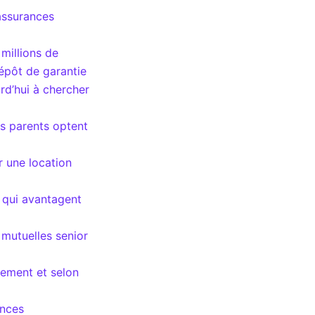
assurances
millions de
épôt de garantie
d’hui à chercher
es parents optent
r une location
 qui avantagent
 mutuelles senior
itement et selon
ances