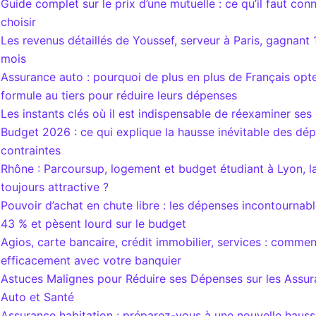
Guide complet sur le prix d’une mutuelle : ce qu’il faut con
choisir
Les revenus détaillés de Youssef, serveur à Paris, gagnant 
mois
Assurance auto : pourquoi de plus en plus de Français opte
formule au tiers pour réduire leurs dépenses
Les instants clés où il est indispensable de réexaminer ses
Budget 2026 : ce qui explique la hausse inévitable des dé
contraintes
Rhône : Parcoursup, logement et budget étudiant à Lyon, la 
toujours attractive ?
Pouvoir d’achat en chute libre : les dépenses incontournab
43 % et pèsent lourd sur le budget
Agios, carte bancaire, crédit immobilier, services : comme
efficacement avec votre banquier
Astuces Malignes pour Réduire ses Dépenses sur les Assur
Auto et Santé
Assurance habitation : préparez-vous à une nouvelle haus