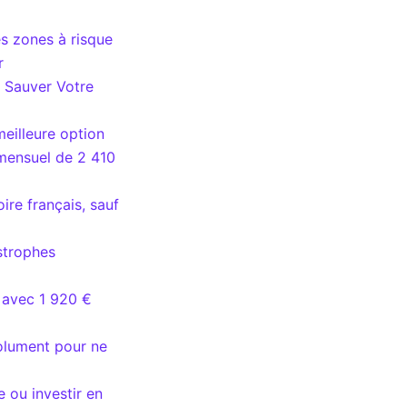
 zones à risque
r
 Sauver Votre
meilleure option
 mensuel de 2 410
oire français, sauf
astrophes
t avec 1 920 €
solument pour ne
 ou investir en