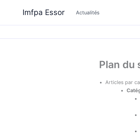
Aller
Imfpa Essor
au
Actualités
contenu
Plan du 
Articles par c
Catég